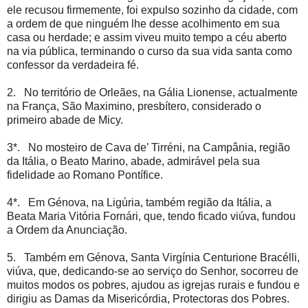
ele recusou firmemente, foi expulso sozinho da cidade, com
a ordem de que ninguém lhe desse acolhimento em sua
casa ou herdade; e assim viveu muito tempo a céu aberto
na via pública, terminando o curso da sua vida santa como
confessor da verdadeira fé.
2. No território de Orleães, na Gália Lionense, actualmente
na França, São Maximino, presbítero, considerado o
primeiro abade de Micy.
3*. No mosteiro de Cava de’ Tirréni, na Campânia, região
da Itália, o Beato Marino, abade, admirável pela sua
fidelidade ao Romano Pontífice.
4*. Em Génova, na Ligúria, também região da Itália, a
Beata Maria Vitória Fornári, que, tendo ficado viúva, fundou
a Ordem da Anunciação.
5. Também em Génova, Santa Virgínia Centurione Bracélli,
viúva, que, dedicando-se ao serviço do Senhor, socorreu de
muitos modos os pobres, ajudou as igrejas rurais e fundou e
dirigiu as Damas da Misericórdia, Protectoras dos Pobres.