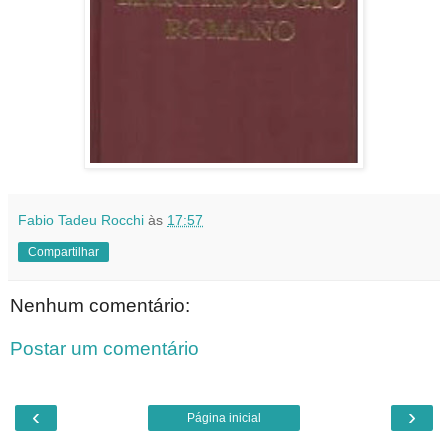
Fabio Tadeu Rocchi
às
17:57
Compartilhar
Nenhum comentário:
Postar um comentário
‹
›
Página inicial