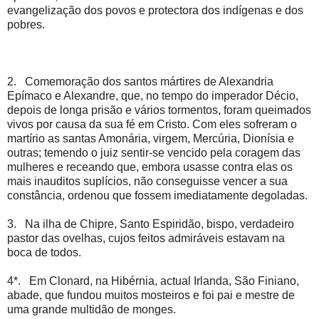
evangelização dos povos e protectora dos indígenas e dos
pobres.
2. Comemoração dos santos mártires de Alexandria
Epímaco e Alexandre, que, no tempo do imperador Décio,
depois de longa prisão e vários tormentos, foram queimados
vivos por causa da sua fé em Cristo. Com eles sofreram o
martírio as santas Amonária, virgem, Mercúria, Dionísia e
outras; temendo o juiz sentir-se vencido pela coragem das
mulheres e receando que, embora usasse contra elas os
mais inauditos suplícios, não conseguisse vencer a sua
constância, ordenou que fossem imediatamente degoladas.
3. Na ilha de Chipre, Santo Espiridão, bispo, verdadeiro
pastor das ovelhas, cujos feitos admiráveis estavam na
boca de todos.
4*. Em Clonard, na Hibérnia, actual Irlanda, São Finiano,
abade, que fundou muitos mosteiros e foi pai e mestre de
uma grande multidão de monges.