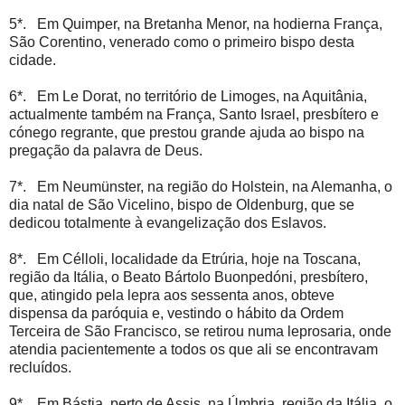
5*. Em Quimper, na Bretanha Menor, na hodierna França,
São Corentino, venerado como o primeiro bispo desta
cidade.
6*. Em Le Dorat, no território de Limoges, na Aquitânia,
actualmente também na França, Santo Israel, presbítero e
cónego regrante, que prestou grande ajuda ao bispo na
pregação da palavra de Deus.
7*. Em Neumünster, na região do Holstein, na Alemanha, o
dia natal de São Vicelino, bispo de Oldenburg, que se
dedicou totalmente à evangelização dos Eslavos.
8*. Em Célloli, localidade da Etrúria, hoje na Toscana,
região da Itália, o Beato Bártolo Buonpedóni, presbítero,
que, atingido pela lepra aos sessenta anos, obteve
dispensa da paróquia e, vestindo o hábito da Ordem
Terceira de São Francisco, se retirou numa leprosaria, onde
atendia pacientemente a todos os que ali se encontravam
recluídos.
9*. Em Bástia, perto de Assis, na Úmbria, região da Itália, o