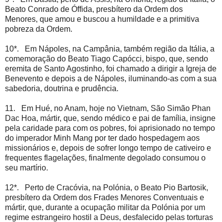
Beato Conrado de Óffida, presbítero da Ordem dos
Menores, que amou e buscou a humildade e a primitiva
pobreza da Ordem.
10*. Em Nápoles, na Campânia, também região da Itália, a
comemoração do Beato Tiago Capócci, bispo, que, sendo
eremita de Santo Agostinho, foi chamado a dirigir a Igreja de
Benevento e depois a de Nápoles, iluminando-as com a sua
sabedoria, doutrina e prudência.
11. Em Hué, no Anam, hoje no Vietnam, São Simão Phan
Dac Hoa, mártir, que, sendo médico e pai de família, insigne
pela caridade para com os pobres, foi aprisionado no tempo
do imperador Minh Mang por ter dado hospedagem aos
missionários e, depois de sofrer longo tempo de cativeiro e
frequentes flagelações, finalmente degolado consumou o
seu martírio.
12*. Perto de Cracóvia, na Polónia, o Beato Pio Bartosik,
presbítero da Ordem dos Frades Menores Conventuais e
mártir, que, durante a ocupação militar da Polónia por um
regime estrangeiro hostil a Deus, desfalecido pelas torturas