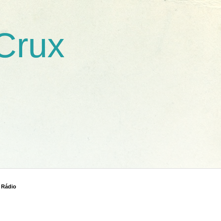
 Crux
 Rádio