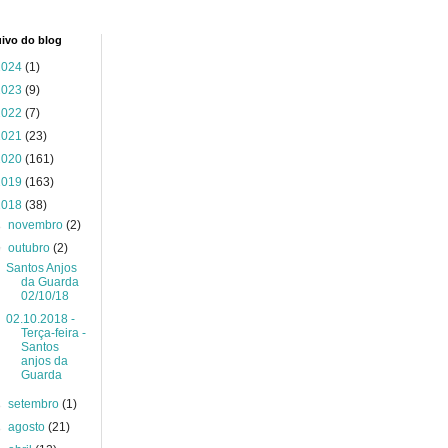
ivo do blog
2024
(1)
2023
(9)
2022
(7)
2021
(23)
2020
(161)
2019
(163)
2018
(38)
►
novembro
(2)
▼
outubro
(2)
Santos Anjos
da Guarda
02/10/18
02.10.2018 -
Terça-feira -
Santos
anjos da
Guarda
►
setembro
(1)
►
agosto
(21)