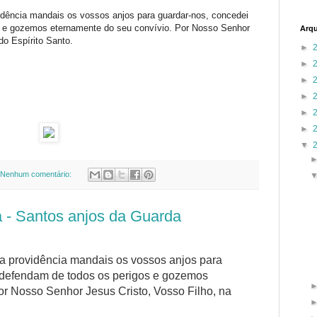
idência mandais os vossos anjos para guardar-nos, concedei
s e gozemos eternamente do seu convívio. Por Nosso Senhor
Arqu
do Espírito Santo.
►
►
►
►
►
►
▼
Nenhum comentário:
ra - Santos anjos da Guarda
a providência mandais os vossos anjos para
 defendam de todos os perigos e gozemos
or Nosso Senhor Jesus Cristo, Vosso Filho, na