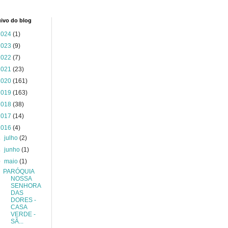
ivo do blog
2024
(1)
2023
(9)
2022
(7)
2021
(23)
2020
(161)
2019
(163)
2018
(38)
2017
(14)
2016
(4)
►
julho
(2)
►
junho
(1)
▼
maio
(1)
PARÓQUIA
NOSSA
SENHORA
DAS
DORES -
CASA
VERDE -
SÃ...