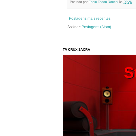
Postado por
Fabio Tadeu Rocchi
às
20:26
Postagens mais recentes
Assinar:
Postagens (Atom)
TV CRUX SACRA