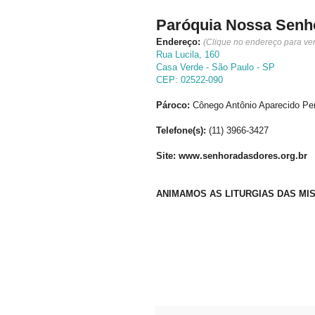
Paróquia Nossa Senh
Endereço:
(Clique no endereço para ve
Rua Lucila, 160
Casa Verde -
São Paulo
-
SP
CEP:
02522-090
Pároco:
Cônego Antônio Aparecido Per
Telefone(s):
(11) 3966-3427
Site: www.senhoradasdores.org.br
ANIMAMOS AS LITURGIAS DAS MI