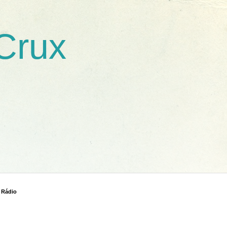
 Crux
 Rádio