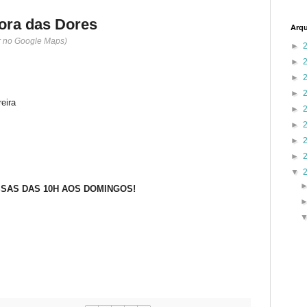
ora das Dores
Arqu
r no Google Maps)
►
►
►
►
eira
►
►
►
►
▼
SSAS DAS 10H AOS DOMINGOS!