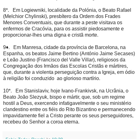
8*. Em Logiewniki, localidade da Polónia, o Beato Rafael
(Melchior Chylinski), presbítero da Ordem dos Frades
Menores Conventuais, que durante a peste visitava os
enfermos de Cracóvia, para os assistir piedosamente e
proporcionar-lhes uma digna e cristã morte.
9♦. Em Manresa, cidade da província de Barcelona, na
Espanha, os beatos Jaime Bertino (António Jaime Secases)
e Leão Justino (Francisco del Valle Villar), religiosos da
Congregação dos Irmãos das Escolas Cristãs e mártires,
que, durante a violenta perseguição contra a Igreja, em ódio
à religião foi conduzido ao glorioso martírio.
10*. Em Stanislaviv, hoje Ivano-Frankivsk, na Ucrânia, o
Beato João Slezyuk, bispo e mártir, que, sob um regime
hostil a Deus, exercendo infatigavelmente o seu ministério
clandestino entre os fiéis do Rito Bizantino e permanecendo
impavidamente fiel a Cristo perante os seus perseguidores,
recebeu do Senhor a coroa eterna.