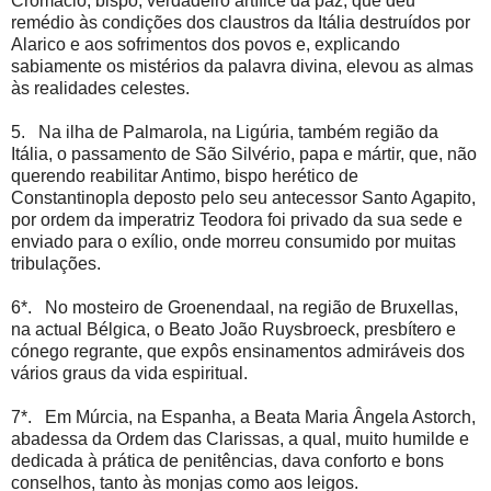
Cromácio, bispo, verdadeiro artífice da paz, que deu
remédio às condições dos claustros da Itália destruídos por
Alarico e aos sofrimentos dos povos e, explicando
sabiamente os mistérios da palavra divina, elevou as almas
às realidades celestes.
5. Na ilha de Palmarola, na Ligúria, também região da
Itália, o passamento de São Silvério, papa e mártir, que, não
querendo reabilitar Antimo, bispo herético de
Constantinopla deposto pelo seu antecessor Santo Agapito,
por ordem da imperatriz Teodora foi privado da sua sede e
enviado para o exílio, onde morreu consumido por muitas
tribulações.
6*. No mosteiro de Groenendaal, na região de Bruxellas,
na actual Bélgica, o Beato João Ruysbroeck, presbítero e
cónego regrante, que expôs ensinamentos admiráveis dos
vários graus da vida espiritual.
7*. Em Múrcia, na Espanha, a Beata Maria Ângela Astorch,
abadessa da Ordem das Clarissas, a qual, muito humilde e
dedicada à prática de penitências, dava conforto e bons
conselhos, tanto às monjas como aos leigos.