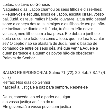
Leitura do Livro do Génesis
Naqueles dias, Jacob chamou os seus filhos e disse-lhes:
«Reuni-vos e escutai, filhos de Jacob. escutai Israel, vosso
pai. Judá, os teus irmãos hão-de louvar-te, a tua mão pesará
sobre a cabeça dos teus inimigos e os filhos de teu pai hão-
de inclinar- se diante de ti. Judá, tu és um leão novo:
voltaste, meu filho, com a tua presa. Ele dobra o joelho e
deita-se como o leão, ou como a leoa: quem o fará levantar-
se? O ceptro não se afastará de Judá, nem o bastão de
comando de entre os seus pés, até que venha Aquele a
quem pertence e a quem os povos hão-de obedecer».
Palavra do Senhor.
SALMO RESPONSORIAL Salmo 71 (72), 2.3-4ab.7-8.17 (R.
cf. 7)
Refrão: Nos dias do Senhor
nascerá a justiça e a paz para sempre. Repete-se
Deus, concedei ao rei o poder de julgar
e a vossa justiça ao filho do rei.
Ele governará o vosso povo com justiça