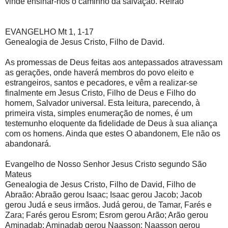
vinde ensinar-nos o caminho da salvação. Refrão
EVANGELHO Mt 1, 1-17
Genealogia de Jesus Cristo, Filho de David.
As promessas de Deus feitas aos antepassados atravessam
as gerações, onde haverá membros do povo eleito e
estrangeiros, santos e pecadores, e vêm a realizar-se
finalmente em Jesus Cristo, Filho de Deus e Filho do
homem, Salvador universal. Esta leitura, parecendo, à
primeira vista, simples enumeração de nomes, é um
testemunho eloquente da fidelidade de Deus à sua aliança
com os homens. Ainda que estes O abandonem, Ele não os
abandonará.
Evangelho de Nosso Senhor Jesus Cristo segundo São
Mateus
Genealogia de Jesus Cristo, Filho de David, Filho de
Abraão: Abraão gerou Isaac; Isaac gerou Jacob; Jacob
gerou Judá e seus irmãos. Judá gerou, de Tamar, Farés e
Zara; Farés gerou Esrom; Esrom gerou Arão; Arão gerou
Aminadab; Aminadab gerou Naasson; Naasson gerou