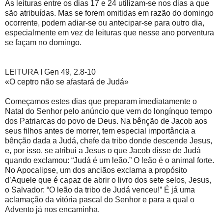
As leituras entre os dias 17 e 24 utilizam-se nos dias a que
são atribuídas. Mas se forem omitidas em razão do domingo
ocorrente, podem adiar-se ou antecipar-se para outro dia,
especialmente em vez de leituras que nesse ano porventura
se façam no domingo.
LEITURA I Gen 49, 2.8-10
«O ceptro não se afastará de Judá»
Começamos estes dias que preparam imediatamente o
Natal do Senhor pelo anúncio que vem do longínquo tempo
dos Patriarcas do povo de Deus. Na bênção de Jacob aos
seus filhos antes de morrer, tem especial importância a
bênção dada a Judá, chefe da tribo donde descende Jesus,
e, por isso, se atribui a Jesus o que Jacob disse de Judá
quando exclamou: “Judá é um leão.” O leão é o animal forte.
No Apocalipse, um dos anciãos exclama a propósito
d’Aquele que é capaz de abrir o livro dos sete selos, Jesus,
o Salvador: “O leão da tribo de Judá venceu!” É já uma
aclamação da vitória pascal do Senhor e para a qual o
Advento já nos encaminha.