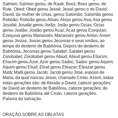
Salmon; Salmon gerou, de Raab, Booz; Booz gerou, de
Rute, Obed; Obed gerou Jessé; Jessé gerou o rei David.
David, da mulher de Urias, gerou Salomão; Salomão gerou
Roboão; Roboão gerou Abias; Abias gerou Asa; Asa gerou
Josafat; Josafat gerou Jorão; Jorão gerou Ozias; Ozias
gerou Joatão; Joatão gerou Acaz; Acaz gerou Ezequias;
Ezequias gerou Manassés; Manassés gerou Amon; Amon
gerou Josias; Josias gerou Jeconias e seus irmãos, ao
tempo do desterro de Babilónia. Depois do desterro de
Babilónia, Jeconias gerou Salatiel; Salatiel gerou
Zorobabel; Zorobabel gerou Abiud; Abiud gerou Eliacim;
Eliacim gerou Azor; Azor gerou Sadoc; Sadoc gerou Aquim;
Aquim gerou Eliud; Eliud gerou Eleazar; Eleazar gerou
Matã; Matã gerou Jacob; Jacob gerou José, esposo de
Maria, da qual nasceu Jesus, chamado Cristo. Assim, todas
estas gerações são: de Abraão a David, catorze gerações;
de David ao desterro de Babilónia, catorze gerações; do
desterro de Babilónia até Cristo, catorze gerações.
Palavra da salvação.
ORAÇÃO SOBRE AS OBLATAS