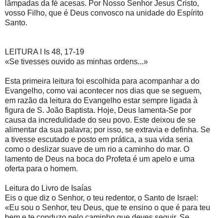
lâmpadas da fé acesas. Por Nosso Senhor Jesus Cristo,
vosso Filho, que é Deus convosco na unidade do Espírito
Santo.
LEITURA I Is 48, 17-19
«Se tivesses ouvido as minhas ordens...»
Esta primeira leitura foi escolhida para acompanhar a do
Evangelho, como vai acontecer nos dias que se seguem,
em razão da leitura do Evangelho estar sempre ligada à
figura de S. João Baptista. Hoje, Deus lamenta-Se por
causa da incredulidade do seu povo. Este deixou de se
alimentar da sua palavra; por isso, se extravia e definha. Se
a tivesse escutado e posto em prática, a sua vida seria
como o deslizar suave de um rio a caminho do mar. O
lamento de Deus na boca do Profeta é um apelo e uma
oferta para o homem.
Leitura do Livro de Isaías
Eis o que diz o Senhor, o teu redentor, o Santo de Israel:
«Eu sou o Senhor, teu Deus, que te ensino o que é para teu
bem e te conduzo pelo caminho que deves seguir. Se