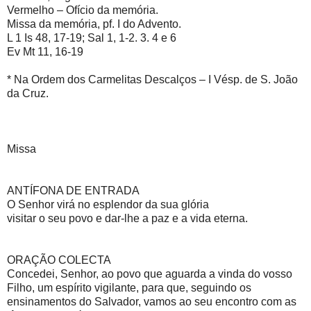
Vermelho – Ofício da memória.
Missa da memória, pf. I do Advento.
L 1 Is 48, 17-19; Sal 1, 1-2. 3. 4 e 6
Ev Mt 11, 16-19
* Na Ordem dos Carmelitas Descalços – I Vésp. de S. João
da Cruz.
Missa
ANTÍFONA DE ENTRADA
O Senhor virá no esplendor da sua glória
visitar o seu povo e dar-lhe a paz e a vida eterna.
ORAÇÃO COLECTA
Concedei, Senhor, ao povo que aguarda a vinda do vosso
Filho, um espírito vigilante, para que, seguindo os
ensinamentos do Salvador, vamos ao seu encontro com as