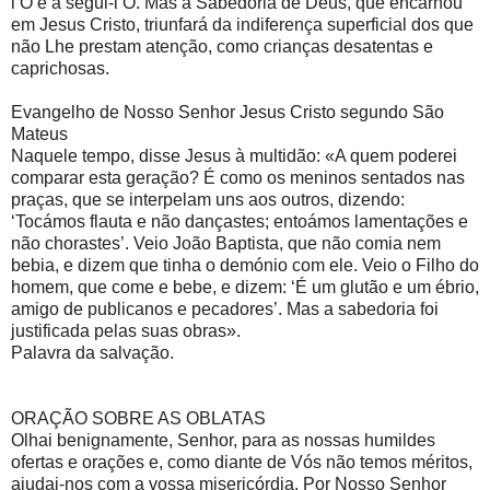
l’O e a segui-l’O. Mas a Sabedoria de Deus, que encarnou
em Jesus Cristo, triunfará da indiferença superficial dos que
não Lhe prestam atenção, como crianças desatentas e
caprichosas.
Evangelho de Nosso Senhor Jesus Cristo segundo São
Mateus
Naquele tempo, disse Jesus à multidão: «A quem poderei
comparar esta geração? É como os meninos sentados nas
praças, que se interpelam uns aos outros, dizendo:
‘Tocámos flauta e não dançastes; entoámos lamentações e
não chorastes’. Veio João Baptista, que não comia nem
bebia, e dizem que tinha o demónio com ele. Veio o Filho do
homem, que come e bebe, e dizem: ‘É um glutão e um ébrio,
amigo de publicanos e pecadores’. Mas a sabedoria foi
justificada pelas suas obras».
Palavra da salvação.
ORAÇÃO SOBRE AS OBLATAS
Olhai benignamente, Senhor, para as nossas humildes
ofertas e orações e, como diante de Vós não temos méritos,
ajudai-nos com a vossa misericórdia. Por Nosso Senhor