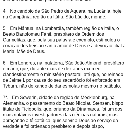
4. No cenóbio de São Pedro de Aquara, na Lucânia, hoje
na Campânia, região da Itália, São Lúcido, monge.
5. Em Mântua, na Lombardia, também região da Itália, o
Beato Bartolomeu Fánti, presbítero da Ordem dos
Carmelitas, que, pela sua palavra e exemplo, estimulou o
coração dos fiéis ao santo amor de Deus e à devoção filial a
Maria, Mãe de Deus.
6. Em Londres, na Inglaterra, São João Almond, presbítero
e mártir, que, durante mais de dez anos exerceu
clandestinamente o ministério pastoral, até que, no reinado
de Jaime I, por causa do seu sacerdócio foi enforcado em
Tyburn, não deixando de dar esmolas mesmo no patíbulo.
7*. Em Scwerin, cidade da região de Mecklenburg, na
Alemanha, o passamento do Beato Nicolau Stensen, bispo
titular de Ticiópolis, que, oriundo da Dinamarca, foi um dos
mais notáveis investigadores das ciências naturais; mas,
abraçando a fé católica, quis servir a Deus ao serviço da
verdade e foi ordenado presbítero e depois bispo,