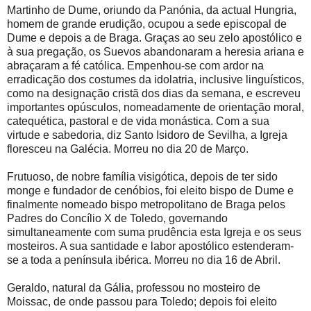
Martinho de Dume, oriundo da Panónia, da actual Hungria,
homem de grande erudição, ocupou a sede episcopal de
Dume e depois a de Braga. Graças ao seu zelo apostólico e
à sua pregação, os Suevos abandonaram a heresia ariana e
abraçaram a fé católica. Empenhou-se com ardor na
erradicação dos costumes da idolatria, inclusive linguísticos,
como na designação cristã dos dias da semana, e escreveu
importantes opúsculos, nomeadamente de orientação moral,
catequética, pastoral e de vida monástica. Com a sua
virtude e sabedoria, diz Santo Isidoro de Sevilha, a Igreja
floresceu na Galécia. Morreu no dia 20 de Março.
Frutuoso, de nobre família visigótica, depois de ter sido
monge e fundador de cenóbios, foi eleito bispo de Dume e
finalmente nomeado bispo metropolitano de Braga pelos
Padres do Concílio X de Toledo, governando
simultaneamente com suma prudência esta Igreja e os seus
mosteiros. A sua santidade e labor apostólico estenderam-
se a toda a península ibérica. Morreu no dia 16 de Abril.
Geraldo, natural da Gália, professou no mosteiro de
Moissac, de onde passou para Toledo; depois foi eleito