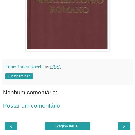
Fabio Tadeu Rocchi
às
03:31
Compartilhar
Nenhum comentário:
Postar um comentário
‹
›
Página inicial