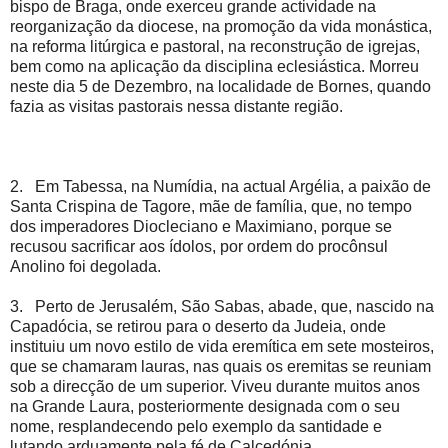
bispo de Braga, onde exerceu grande actividade na
reorganização da diocese, na promoção da vida monástica,
na reforma litúrgica e pastoral, na reconstrução de igrejas,
bem como na aplicação da disciplina eclesiástica. Morreu
neste dia 5 de Dezembro, na localidade de Bornes, quando
fazia as visitas pastorais nessa distante região.
2. Em Tabessa, na Numídia, na actual Argélia, a paixão de
Santa Crispina de Tagore, mãe de família, que, no tempo
dos imperadores Diocleciano e Maximiano, porque se
recusou sacrificar aos ídolos, por ordem do procônsul
Anolino foi degolada.
3. Perto de Jerusalém, São Sabas, abade, que, nascido na
Capadócia, se retirou para o deserto da Judeia, onde
instituiu um novo estilo de vida eremítica em sete mosteiros,
que se chamaram lauras, nas quais os eremitas se reuniam
sob a direcção de um superior. Viveu durante muitos anos
na Grande Laura, posteriormente designada com o seu
nome, resplandecendo pelo exemplo da santidade e
lutando arduamente pela fé de Calcedónia.