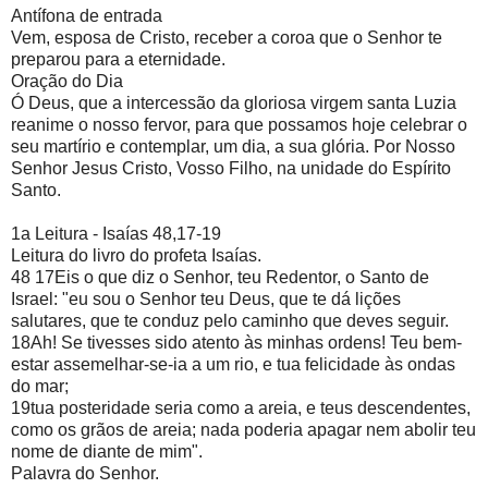
Antífona de entrada
Vem, esposa de Cristo, receber a coroa que o Senhor te
preparou para a eternidade.
Oração do Dia
Ó Deus, que a intercessão da gloriosa virgem santa Luzia
reanime o nosso fervor, para que possamos hoje celebrar o
seu martírio e contemplar, um dia, a sua glória. Por Nosso
Senhor Jesus Cristo, Vosso Filho, na unidade do Espírito
Santo.
1a Leitura - Isaías 48,17-19
Leitura do livro do profeta Isaías.
48 17Eis o que diz o Senhor, teu Redentor, o Santo de
Israel: "eu sou o Senhor teu Deus, que te dá lições
salutares, que te conduz pelo caminho que deves seguir.
18Ah! Se tivesses sido atento às minhas ordens! Teu bem-
estar assemelhar-se-ia a um rio, e tua felicidade às ondas
do mar;
19tua posteridade seria como a areia, e teus descendentes,
como os grãos de areia; nada poderia apagar nem abolir teu
nome de diante de mim".
Palavra do Senhor.