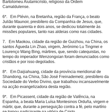
Bartolomeu Aiutamicristo, religioso da Ordem
Camaldulense.
6*. Em Plévin, na Bretanha, região da França, o beato
Julião Maunoir, presbítero da Companhia de Jesus, que,
durante quarenta e dois anos, se dedicou totalmente às
missões populares, tanto nas aldeias como nas cidades.
7. Em Maokou, cidade da região de Guizhou, na China, os
santos Águeda Lin Zhao, virgem, Jerónimo Lu Tingmei e
Lourenço Wang Bing, mártires, que, sendo catequistas, no
tempo do imperador Wenzongxian foram denunciados como
cristãos e por isso degolados.
8*. Em Daijiahuang, cidade da província meridional de
Shandong, na China, São José Freinademetz, presbítero da
Sociedade do Verbo Divino, que trabalhou incansavelmente
na acção evangelizadora desta região.
9*. Em Picassent, cidade da região de Valência, na
Espanha, a beata Maria Luísa Montesinos Orduña, virgem e
mártir, que, durante a perseguição contra a fé, pelo martírio
se tornou participante na vitória de Cristo.