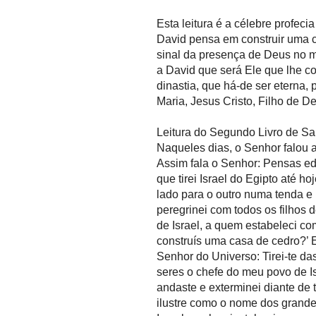
Esta leitura é a célebre profecia
David pensa em construir uma ca
sinal da presença de Deus no m
a David que será Ele que lhe c
dinastia, que há-de ser eterna,
Maria, Jesus Cristo, Filho de D
Leitura do Segundo Livro de S
Naqueles dias, o Senhor falou a
Assim fala o Senhor: Pensas ed
que tirei Israel do Egipto até 
lado para o outro numa tenda e
peregrinei com todos os filhos d
de Israel, a quem estabeleci c
construís uma casa de cedro?’ E
Senhor do Universo: Tirei-te d
seres o chefe do meu povo de Is
andaste e exterminei diante de 
ilustre como o nome dos grande