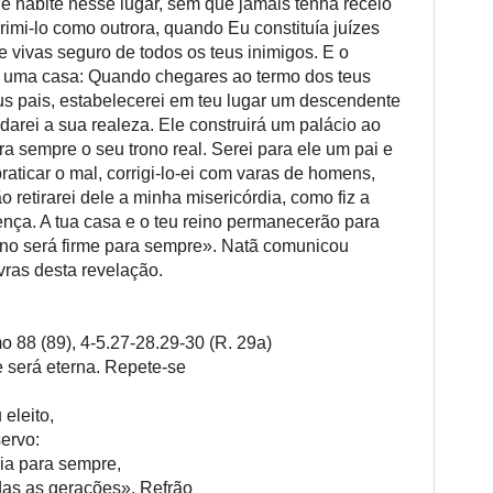
que habite nesse lugar, sem que jamais tenha receio
imi-lo como outrora, quando Eu constituía juízes
e vivas seguro de todos os teus inimigos. E o
r uma casa: Quando chegares ao termo dos teus
us pais, estabelecerei em teu lugar um descendente
darei a sua realeza. Ele construirá um palácio ao
 sempre o seu trono real. Serei para ele um pai e
raticar o mal, corrigi-lo-ei com varas de homens,
retirarei dele a minha misericórdia, como fiz a
ença. A tua casa e o teu reino permanecerão para
ono será firme para sempre». Natã comunicou
vras desta revelação.
 (89), 4-5.27-28.29-30 (R. 29a)
e será eterna. Repete-se
 eleito,
servo:
ia para sempre,
odas as gerações». Refrão