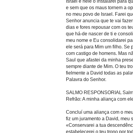
Israel e nele o instalarei para 
e sem que os maus tornem a opr
no meu povo de Israel. Farei qu
Senhor anuncia que te vai faze
dias e fores repousar com os te
que há-de nascer de ti e consoli
meu nome e Eu consolidarei para
ele será para Mim um filho. Se p
com castigo de homens. Mas não 
Saul que afastei da minha pres
sempre diante de Mim. O teu tr
fielmente a David todas as pala
Palavra do Senhor.
SALMO RESPONSORIAL Salmo 88
Refrão: A minha aliança com el
Concluí uma aliança com o meu
fiz um juramento a David, meu 
«Conservarei a tua descendênc
estabelecerei o teu trono por t