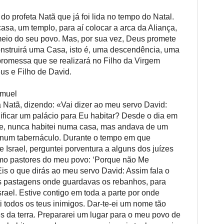
 do profeta Natã que já foi lida no tempo do Natal.
sa, um templo, para aí colocar a arca da Aliança,
eio do seu povo. Mas, por sua vez, Deus promete
onstruirá uma Casa, isto é, uma descendência, uma
 promessa que se realizará no Filho da Virgem
eus e Filho de David.
amuel
 Natã, dizendo: «Vai dizer ao meu servo David:
ificar um palácio para Eu habitar? Desde o dia em
hoje, nunca habitei numa casa, mas andava de um
 num tabernáculo. Durante o tempo em que
e Israel, perguntei porventura a alguns dos juízes
omo pastores do meu povo: ‘Porque não Me
is o que dirás ao meu servo David: Assim fala o
as pastagens onde guardavas os rebanhos, para
rael. Estive contigo em toda a parte por onde
ti todos os teus inimigos. Dar-te-ei um nome tão
s da terra. Prepararei um lugar para o meu povo de