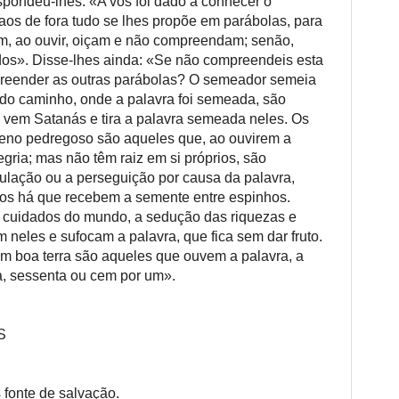
spondeu-lhes: «A vós foi dado a conhecer o
aos de fora tudo se lhes propõe em parábolas, para
am, ao ouvir, oiçam e não compreendam; senão,
dos». Disse-lhes ainda: «Se não compreendeis esta
reender as outras parábolas? O semeador semeia
a do caminho, onde a palavra foi semeada, são
 vem Satanás e tira a palavra semeada neles. Os
eno pedregoso são aqueles que, ao ouvirem a
gria; mas não têm raiz em si próprios, são
ibulação ou a perseguição por causa da palavra,
s há que recebem a semente entre espinhos.
 cuidados do mundo, a sedução das riquezas e
 neles e sufocam a palavra, que fica sem dar fruto.
m boa terra são aqueles que ouvem a palavra, a
nta, sessenta ou cem por um».
AS
 fonte de salvação.