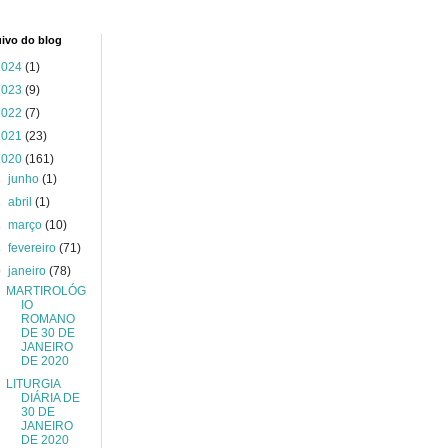
ivo do blog
2024
(1)
2023
(9)
2022
(7)
2021
(23)
2020
(161)
►
junho
(1)
►
abril
(1)
►
março
(10)
►
fevereiro
(71)
▼
janeiro
(78)
MARTIROLÓG
IO
ROMANO
DE 30 DE
JANEIRO
DE 2020
LITURGIA
DIÁRIA DE
30 DE
JANEIRO
DE 2020