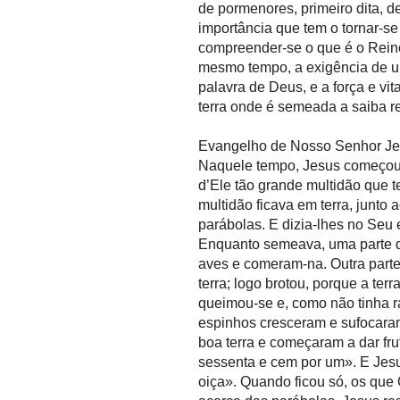
de pormenores, primeiro dita, d
importância que tem o tornar-se
compreender-se o que é o Reino
mesmo tempo, a exigência de um
palavra de Deus, e a força e v
terra onde é semeada a saiba r
Evangelho de Nosso Senhor Je
Naquele tempo, Jesus começou a
d’Ele tão grande multidão que t
multidão ficava em terra, junto
parábolas. E dizia-lhes no Seu
Enquanto semeava, uma parte d
aves e comeram-na. Outra parte
terra; logo brotou, porque a ter
queimou-se e, como não tinha ra
espinhos cresceram e sufocara
boa terra e começaram a dar frut
sessenta e cem por um». E Jesu
oiça». Quando ficou só, os que