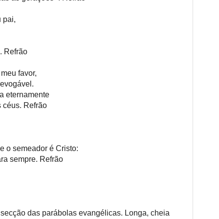
 pai,
a. Refrão
 meu favor,
rrevogável.
ia eternamente
s céus. Refrão
e o semeador é Cristo:
ra sempre. Refrão
 secção das parábolas evangélicas. Longa, cheia