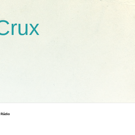
 Crux
 Rádio