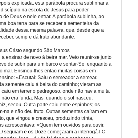
epois explicada, esta parábola procura sublinhar a
 discípulo na escola de Jesus para poder
 de Deus e nele entrar. A parábola sublinha, ao
a boa terra para se receber a sementeira da
italidade dessa mesma palavra, que, desde que a
eceber, sempre dá fruto abundante.
sus Cristo segundo São Marcos
 ensinar de novo à beira mar. Veio reunir-se junto
eve de subir para um barco e sentar-Se, enquanto a
 ao mar. Ensinou-lhes então muitas coisas em
 ensino: «Escutai: Saiu o semeador a semear.
a semente caiu à beira do caminho; vieram as
 caiu em terreno pedregoso, onde não havia muita
ra não era funda. Mas, quando o sol nasceu,
iz, secou. Outra parte caiu entre espinhos; os
m-na e não deu fruto. Outras sementes caíram em
o, que vingou e cresceu, produzindo trinta,
s acrescentava: «Quem tem ouvidos para ouvir,
 O seguiam e os Doze começaram a interrogá-l’O