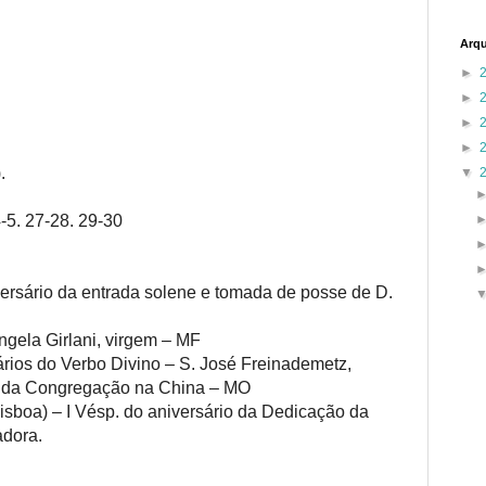
Arqu
►
►
►
►
).
▼
4-5. 27-28. 29-30
ersário da entrada solene e tomada de posse de D.
ngela Girlani, virgem – MF
rios do Verbo Divino – S. José Freinademetz,
rio da Congregação na China – MO
sboa) – I Vésp. do aniversário da Dedicação da
adora.