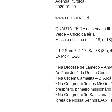
Agenda litúrgica
2020-01-29
www.cruxsacra.net
QUARTA-FEIRA da semana III
Verde – Ofício da féria.
Missa à escolha (cf. p. 18, n. 18
L 1 2 Sam 7, 4-17; Sal 88 (89), 
Ev Mc 4, 1-20
* Na Diocese de Lamego – Aniv
António José da Rocha Couto.
* Na Ordem Carmelita – B. Arcâ
* Na Congregação dos Missioná
presbítero, primeiro missioná
* Na Congregação Salesiana (Li
igreja de Nossa Senhora Auxili