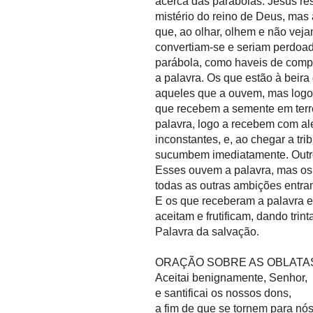
acerca das parábolas. Jesus re
mistério do reino de Deus, mas 
que, ao olhar, olhem e não vej
convertiam-se e seriam perdoa
parábola, como haveis de comp
a palavra. Os que estão à beir
aqueles que a ouvem, mas logo
que recebem a semente em terr
palavra, logo a recebem com ale
inconstantes, e, ao chegar a tr
sucumbem imediatamente. Outro
Esses ouvem a palavra, mas os
todas as outras ambições entram
E os que receberam a palavra e
aceitam e frutificam, dando tri
Palavra da salvação.
ORAÇÃO SOBRE AS OBLAT
Aceitai benignamente, Senhor,
e santificai os nossos dons,
a fim de que se tornem para nós