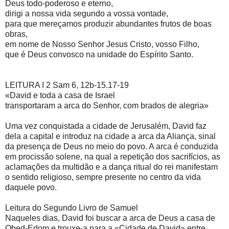
Deus todo-poderoso e eterno,
dirigi a nossa vida segundo a vossa vontade,
para que mereçamos produzir abundantes frutos de boas
obras,
em nome de Nosso Senhor Jesus Cristo, vosso Filho,
que é Deus convosco na unidade do Espírito Santo.
LEITURA I 2 Sam 6, 12b-15.17-19
«David e toda a casa de Israel
transportaram a arca do Senhor, com brados de alegria»
Uma vez conquistada a cidade de Jerusalém, David faz
dela a capital e introduz na cidade a arca da Aliança, sinal
da presença de Deus no meio do povo. A arca é conduzida
em procissão solene, na qual a repetição dos sacrifícios, as
aclamações da multidão e a dança ritual do rei manifestam
o sentido religioso, sempre presente no centro da vida
daquele povo.
Leitura do Segundo Livro de Samuel
Naqueles dias, David foi buscar a arca de Deus a casa de
Obed-Edom e trouxe-a para a «Cidade de David» entre