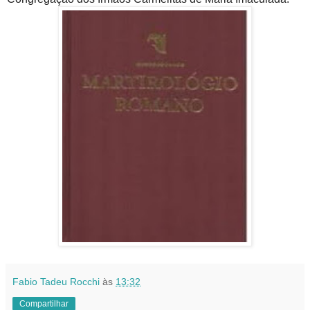
Fabio Tadeu Rocchi
às
13:32
Compartilhar