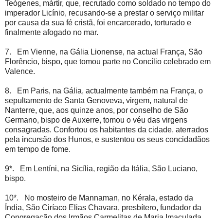
Teógenes, mártir, que, recrutado como soldado no tempo do
imperador Licínio, recusando-se a prestar o serviço militar
por causa da sua fé cristã, foi encarcerado, torturado e
finalmente afogado no mar.
7. Em Vienne, na Gália Lionense, na actual França, São
Florêncio, bispo, que tomou parte no Concílio celebrado em
Valence.
8. Em Paris, na Gália, actualmente também na França, o
sepultamento de Santa Genoveva, virgem, natural de
Nanterre, que, aos quinze anos, por conselho de São
Germano, bispo de Auxerre, tomou o véu das virgens
consagradas. Confortou os habitantes da cidade, aterrados
pela incursão dos Hunos, e sustentou os seus concidadãos
em tempo de fome.
9*. Em Lentíni, na Sicília, região da Itália, São Luciano,
bispo.
10*. No mosteiro de Mannaman, no Kérala, estado da
Índia, São Ciríaco Elias Chavara, presbítero, fundador da
Congregação dos Irmãos Carmelitas de Maria Imaculada.