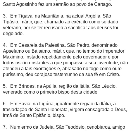
Santo Agostinho fez um sermão ao povo de Cartago.
3. Em Tigava, na Mauritânia, na actual Argélia, São
Tipásio, mártir, que, chamado ao exército como soldado
veterano, por se ter recusado a sacrificar aos deuses foi
degolado.
4. Em Cesareia da Palestina, São Pedro, denominado
Apselamo ou Bálsamo, mártir, que, no tempo do imperador
Maximino, instado repetidamente pelo governador e por
todos os circunstantes a que poupasse a sua juventude, não
atendeu a tais exortações e, abrasado no fogo como ouro
puríssimo, deu corajoso testemunho da sua fé em Cristo.
5. Em Brindes, na Apúlia, região da Itália, São Lêucio,
venerado como o primeiro bispo desta cidade.
6. Em Pavia, na Ligúria, igualmente região da Itália, a
trasladação de Santa Honorata, virgem consagrada a Deus,
irmã de Santo Epifânio, bispo.
7. Num ermo da Judeia, São Teodósio, cenobiarca, amigo