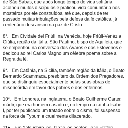
de São Sabas, que após longo tempo de vida solitária,
acolheu muitos discípulos e praticou vida comunitária nos
mosteiros por ele construídos, até que, depois de ter
passado muitas tribulações pela defesa da fé católica, já
centenário descansou na paz de Cristo.
8*. Em Cividale del Friúli, na Venécia, hoje Friúli-Venézia
Giúlia, região da Itália, São Paulino, bispo de Aquileia, que
se empenhou na conversão dos Ávaros e dos Eslovenos e
dedicou ao rei Carlos Magno um célebre poema sobre a
Regra da fé.
9*. Em Catânia, na Sicília, também região da Itália, o Beato
Bernardo Scammaca, presbítero da Ordem dos Pregadores,
que se distinguiu especialmente pelas suas obras de
misericórdia em favor dos pobres e dos enfermos.
10*. Em Londres, na Inglaterra, o Beato Guilherme Carter,
mártir, que era homem casado e, no tempo da rainha Isabel
I, por ter publicado um tratado sobre o cisma, foi suspenso
na forca de Tyburn e cruelmente dilacerado.
11♦. Em Yatsushiro, no Japão, os beatos João Hattori