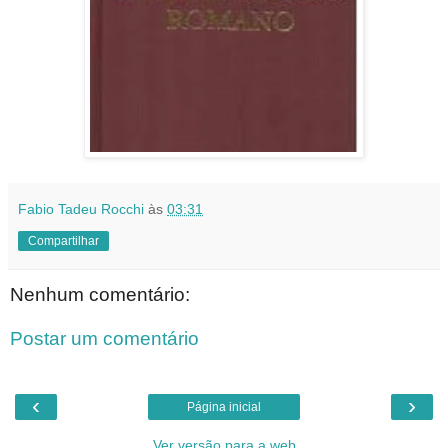
Fabio Tadeu Rocchi
às
03:31
Compartilhar
Nenhum comentário:
Postar um comentário
‹
›
Página inicial
Ver versão para a web