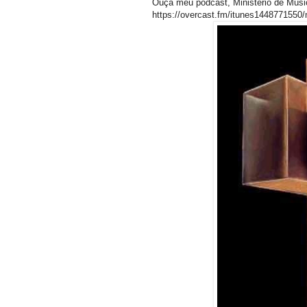
Ouça meu podcast, Ministério de Músi
https://overcast.fm/itunes1448771550/m