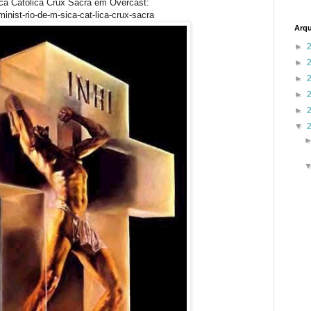
ca Católica Crux Sacra em Overcast:
inist-rio-de-m-sica-cat-lica-crux-sacra
Arqu
►
►
►
►
►
▼