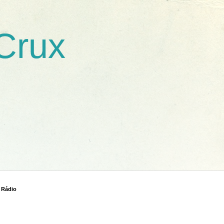
 Crux
 Rádio