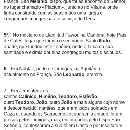
França, São
Melânio
, bispo, que foi ao encontro do Senhor
no lugar chamado «Plácium», junto ao rio Vilaine, onde
tinha construído com as suas mãos uma igreja e
congregado monges para o serviço de Deus.
5*.
No mosteiro de Llanilltud Fawor, na Câmbria, hoje País
de Gales, lugar que tomou o seu nome, Santo
Iltuto
,
abade, que fundou este cenóbio, onde a fama da sua
santidade e exímia doutrina congregou muitos discípulos.
6.
Em Noblac, perto de Limoges, na Aquitânia,
actualmente na França, São
Leonardo
, eremita.
7.
Em Jerusalém, os
santos
Calínico
,
Himério
,
Teodoro
,
Estêvão
,
outro
Teodoro
,
João
, outro
João
e mais alguns cujo nome
é desconhecido, mártires, que eram todos soldados em
Gaza e, quando os Sarracenos ocuparam a cidade, foram
presos pelos inimigos; mas, encorajados pelo bispo São
Sofrónio, confessaram a sua fé em Cristo e por isso foram