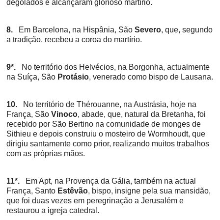
degolados e alcançaram glorioso martírio.
8.
Em Barcelona, na Hispânia, São
Severo
, que, segundo
a tradição, recebeu a coroa do martírio.
9*.
No território dos Helvécios, na Borgonha, actualmente
na Suíça, São
Protásio
, venerado como bispo de Lausana.
10.
No território de Thérouanne, na Austrásia, hoje na
França, São
Vinoco
, abade, que, natural da Bretanha, foi
recebido por São Bertino na comunidade de monges de
Sithieu e depois construiu o mosteiro de Wormhoudt, que
dirigiu santamente como prior, realizando muitos trabalhos
com as próprias mãos.
11*.
Em Apt, na Provença da Gália, também na actual
França, Santo
Estêvão
, bispo, insigne pela sua mansidão,
que foi duas vezes em peregrinação a Jerusalém e
restaurou a igreja catedral.