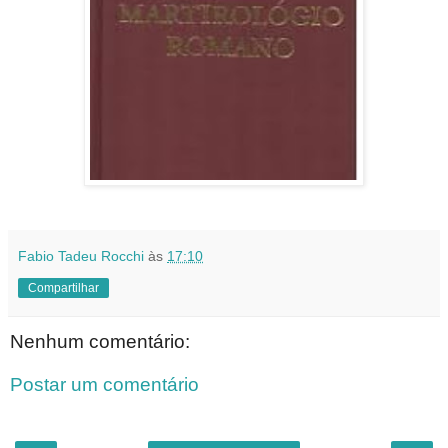
Fabio Tadeu Rocchi
às
17:10
Compartilhar
Nenhum comentário:
Postar um comentário