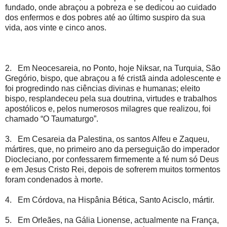
fundado, onde abraçou a pobreza e se dedicou ao cuidado
dos enfermos e dos pobres até ao último suspiro da sua
vida, aos vinte e cinco anos.
2. Em Neocesareia, no Ponto, hoje Niksar, na Turquia, São
Gregório, bispo, que abraçou a fé cristã ainda adolescente e
foi progredindo nas ciências divinas e humanas; eleito
bispo, resplandeceu pela sua doutrina, virtudes e trabalhos
apostólicos e, pelos numerosos milagres que realizou, foi
chamado “O Taumaturgo”.
3. Em Cesareia da Palestina, os santos Alfeu e Zaqueu,
mártires, que, no primeiro ano da perseguição do imperador
Diocleciano, por confessarem firmemente a fé num só Deus
e em Jesus Cristo Rei, depois de sofrerem muitos tormentos
foram condenados à morte.
4. Em Córdova, na Hispânia Bética, Santo Acisclo, mártir.
5. Em Orleães, na Gália Lionense, actualmente na França,