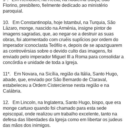
Florino, presbítero, fielmente dedicado ao ministério
paroquial.
10. Em Constantinopla, hoje Istambul, na Turquia, São
Lázaro, monge, nascido na Arménia, insigne pintor de
imagens sagradas, que, ao negar-se a destruir as suas
obras, foi atormentado com cruéis suplícios por ordem do
imperador iconoclasta Teófilo e, depois de se apaziguarem
as controvérsias sobre o devido culto das imagens, foi
enviado pelo imperador Miguel III a Roma para consolidar a
concórdia e unidade de toda a Igreja.
11*. Em Novara, na Sicília, região da Itália, Santo Hugo,
abade, que, enviado por São Bernardo de Claraval,
estabeleceu a Ordem Cisterciense nesta região e na
Calábria.
12. Em Lincoln, na Inglaterra, Santo Hugo, bispo, que era
monge cartuxo quando foi chamado para esta sede
episcopal, onde realizou um trabalho excelente, tanto na
defesa das liberdades da Igreja como em libertar os judeus
das mãos dos inimigos.