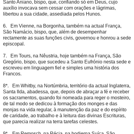
Santo Aniano, bispo, que, confiando só em Deus, cujo
auxílio invocava sem cessar com orações e lágrimas,
libertou a sua cidade, assediada pelos Hunos.
6. Em Vienne, na Borgonha, também na actual França,
São Namácio, bispo, que, além de desempenhar
rectamente as suas funções civis, governou e honrou a sede
episcopal.
7. Em Tours, na Nêustria, hoje também na França, São
Gregório, bispo, que sucedeu a Santo Eufrónio nesta sede e
escreveu em linguagem fiel e simples uma história dos
Francos.
8*. Em Whitby, na Nortúmbria, território da actual Inglaterra,
Santa Ilda, abadessa, que, depois de abraçar a fé e receber
os sacramentos, quando foi nomeada para reger o mosteiro,
de tal modo se dedicou à formação dos monges e das
monjas na vida regular, à manutenção da paz e do espírito
de caridade, ao trabalho e à leitura das divinas Escrituras,
que parecia realizar na terra tarefas celestes.
9*. Em Remosch, na Récia, na hodierna Suíça, São