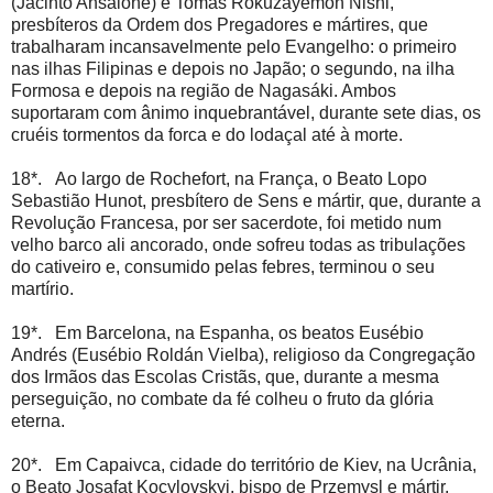
(Jacinto Ansalone) e Tomás Rokuzayemon Nishi,
presbíteros da Ordem dos Pregadores e mártires, que
trabalharam incansavelmente pelo Evangelho: o primeiro
nas ilhas Filipinas e depois no Japão; o segundo, na ilha
Formosa e depois na região de Nagasáki. Ambos
suportaram com ânimo inquebrantável, durante sete dias, os
cruéis tormentos da forca e do lodaçal até à morte.
18*. Ao largo de Rochefort, na França, o Beato Lopo
Sebastião Hunot, presbítero de Sens e mártir, que, durante a
Revolução Francesa, por ser sacerdote, foi metido num
velho barco ali ancorado, onde sofreu todas as tribulações
do cativeiro e, consumido pelas febres, terminou o seu
martírio.
19*. Em Barcelona, na Espanha, os beatos Eusébio
Andrés (Eusébio Roldán Vielba), religioso da Congregação
dos Irmãos das Escolas Cristãs, que, durante a mesma
perseguição, no combate da fé colheu o fruto da glória
eterna.
20*. Em Capaivca, cidade do território de Kiev, na Ucrânia,
o Beato Josafat Kocylovskyj, bispo de Przemysl e mártir,