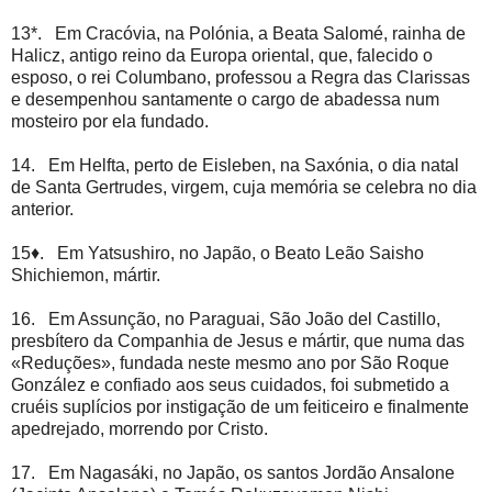
13*. Em Cracóvia, na Polónia, a Beata Salomé, rainha de
Halicz, antigo reino da Europa oriental, que, falecido o
esposo, o rei Columbano, professou a Regra das Clarissas
e desempenhou santamente o cargo de abadessa num
mosteiro por ela fundado.
14. Em Helfta, perto de Eisleben, na Saxónia, o dia natal
de Santa Gertrudes, virgem, cuja memória se celebra no dia
anterior.
15♦. Em Yatsushiro, no Japão, o Beato Leão Saisho
Shichiemon, mártir.
16. Em Assunção, no Paraguai, São João del Castillo,
presbítero da Companhia de Jesus e mártir, que numa das
«Reduções», fundada neste mesmo ano por São Roque
González e confiado aos seus cuidados, foi submetido a
cruéis suplícios por instigação de um feiticeiro e finalmente
apedrejado, morrendo por Cristo.
17. Em Nagasáki, no Japão, os santos Jordão Ansalone