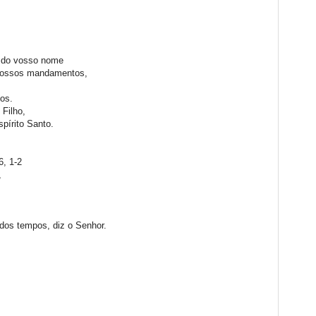
s
a do vosso nome
 vossos mandamentos,
hos.
 Filho,
pírito Santo.
, 1-2
a,
dos tempos, diz o Senhor.