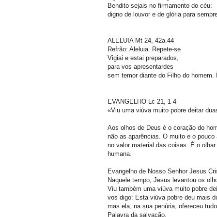
Bendito sejais no firmamento do céu:
digno de louvor e de glória para sempr
ALELUIA Mt 24, 42a.44
Refrão: Aleluia. Repete-se
Vigiai e estai preparados,
para vos apresentardes
sem temor diante do Filho do homem.
EVANGELHO Lc 21, 1-4
«Viu uma viúva muito pobre deitar d
Aos olhos de Deus é o coração do hom
não as aparências. O muito e o pouco
no valor material das coisas. É o olha
humana.
Evangelho de Nosso Senhor Jesus Cr
Naquele tempo, Jesus levantou os olho
Viu também uma viúva muito pobre de
vos digo: Esta viúva pobre deu mais d
mas ela, na sua penúria, ofereceu tud
Palavra da salvação.