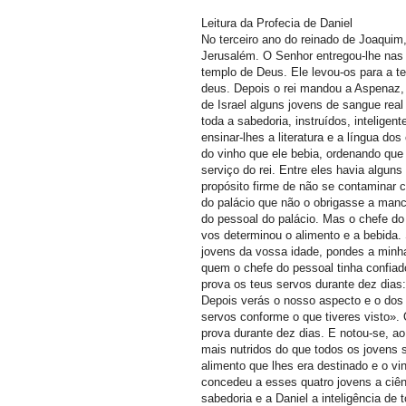
Leitura da Profecia de Daniel
No terceiro ano do reinado de Joaquim,
Jerusalém. O Senhor entregou-lhe nas
templo de Deus. Ele levou-os para a te
deus. Depois o rei mandou a Aspenaz, 
de Israel alguns jovens de sangue real
toda a sabedoria, instruídos, inteligent
ensinar-lhes a literatura e a língua do
do vinho que ele bebia, ordenando que
serviço do rei. Entre eles havia alguns
propósito firme de não se contaminar c
do palácio que não o obrigasse a manc
do pessoal do palácio. Mas o chefe do
vos determinou o alimento e a bebida.
jovens da vossa idade, pondes a minha
quem o chefe do pessoal tinha confiad
prova os teus servos durante dez dias
Depois verás o nosso aspecto e o dos
servos conforme o que tiveres visto».
prova durante dez dias. E notou-se, a
mais nutridos do que todos os jovens s
alimento que lhes era destinado e o v
concedeu a esses quatro jovens a ciên
sabedoria e a Daniel a inteligência de