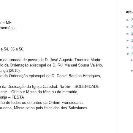
Arqu
►
tir – MF
►
a memória
►
►
►
3 e 54. 55 e 56
▼
io da tomada de posse de D. José Augusto Traquina Maria.
rio da Ordenação episcopal de D. Rui Manuel Sousa Valério,
ança (2018).
rio da Ordenação episcopal de D. Daniel Batalha Henriques,
rio da Dedicação da Igreja Catedral. Na Sé – SOLENIDADE
iocese – Ofício e Missa da féria ou da memória.
 monja – FESTA
ão de todos os defuntos da Ordem Franciscana.
 casa, Missa pelos pais falecidos dos Salesianos.