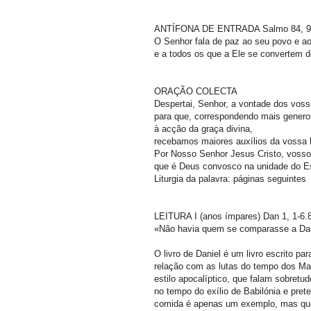
ANTÍFONA DE ENTRADA Salmo 84, 
O Senhor fala de paz ao seu povo e ao
e a todos os que a Ele se convertem 
ORAÇÃO COLECTA
Despertai, Senhor, a vontade dos voss
para que, correspondendo mais gene
à acção da graça divina,
recebamos maiores auxílios da vossa
Por Nosso Senhor Jesus Cristo, vosso
que é Deus convosco na unidade do Es
Liturgia da palavra: páginas seguintes
LEITURA I (anos ímpares) Dan 1, 1-6.
«Não havia quem se comparasse a Dani
O livro de Daniel é um livro escrito p
relação com as lutas do tempo dos Ma
estilo apocalíptico, que falam sobretu
no tempo do exílio de Babilónia e prete
comida é apenas um exemplo, mas qu