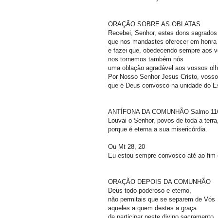
ORAÇÃO SOBRE AS OBLATAS
Recebei, Senhor, estes dons sagrado
que nos mandastes oferecer em honr
e fazei que, obedecendo sempre aos
nos tornemos também nós
uma oblação agradável aos vossos ol
Por Nosso Senhor Jesus Cristo, vosso
que é Deus convosco na unidade do Es
ANTÍFONA DA COMUNHÃO Salmo 116
Louvai o Senhor, povos de toda a terr
porque é eterna a sua misericórdia.
Ou Mt 28, 20
Eu estou sempre convosco até ao fim 
ORAÇÃO DEPOIS DA COMUNHÃO
Deus todo-poderoso e eterno,
não permitais que se separem de Vós
aqueles a quem destes a graça
de participar neste divino sacramento.