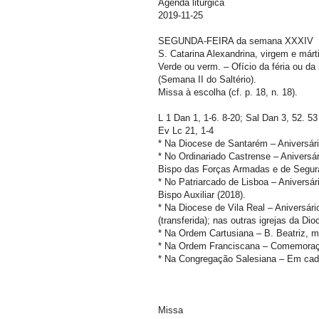
Agenda litúrgica
2019-11-25
SEGUNDA-FEIRA da semana XXXIV
S. Catarina Alexandrina, virgem e már
Verde ou verm. – Ofício da féria ou d
(Semana II do Saltério).
Missa à escolha (cf. p. 18, n. 18).
L 1 Dan 1, 1-6. 8-20; Sal Dan 3, 52. 5
Ev Lc 21, 1-4
* Na Diocese de Santarém – Aniversár
* No Ordinariado Castrense – Aniversá
Bispo das Forças Armadas e de Segur
* No Patriarcado de Lisboa – Aniversá
Bispo Auxiliar (2018).
* Na Diocese de Vila Real – Aniversá
(transferida); nas outras igrejas da D
* Na Ordem Cartusiana – B. Beatriz,
* Na Ordem Franciscana – Comemoraç
* Na Congregação Salesiana – Em cada
Missa