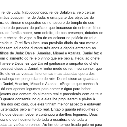
 rei de Judá, Nabucodonosor, rei de Babilónia, veio cercar
 mãos Joaquim, rei de Judá, e uma parte dos objectos do
rra de Sinear e depositou-os no tesouro do templo do seu
chefe do pessoal do palácio, que trouxesse de entre os filhos
 ou de família nobre, sem defeito, de boa presença, dotados de
es e cheios de vigor, a fim de os colocar no palácio do rei e
s caldeus. O rei fixou-lhes uma provisão diária da sua mesa e
 fossem educados durante três anos e depois entrariam ao
 filhos de Judá: Daniel, Ananias, Misael e Azarias. Daniel fez o
om o alimento do rei e o vinho que ele bebia. Pediu ao chefe
har-se e Deus fez que Daniel ganhasse a simpatia do chefe
 pessoal disse a Daniel: «Tenho medo do rei, meu senhor, que
 Se ele vir as vossas fisionomias mais abatidas que a dos
 cabeça em perigo diante do rei». Daniel disse ao guarda a
o Daniel, Ananias, Misael e Azarias: «Peço-te que ponhas à
: dá-nos apenas legumes para comer e água para beber.
 jovens que comem do alimento real e procederás com os teus
 O guarda consentiu no que eles lhe propuseram e pô-los à
o fim dos dez dias, que eles tinham melhor aspecto e estavam
ustentados pelo alimento real. Então o guarda retirou-lhes o
inho que deviam beber e continuou a dar-lhes legumes. Deus
cia e o conhecimento de toda a escritura e de toda a
 todas as visões e sonhos. Ao fim do tempo fixado pelo rei para