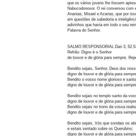
que os vários jovens lhe fossem apres
Nabucodonosor. O rei conversou com e
Ananias, Misael e Azarias, que por iss
em questões de sabedoria e inteligênc
adivinhos que havia em todo o seu rei
Palavra do Senhor.
SALMO RESPONSORIAL Dan 3, 52.53 e
Refrão: Digno é o Senhor
de louvor e de glória para sempre. Re
Bendito sejais, Senhor, Deus dos nos
digno de louvor e de glória para sempr
Bendito o vosso nome glorioso e sant
digno de louvor e de glória para sempr
Bendito sejais no templo santo da voss
digno de louvor e de glória para sempr
Bendito sejais no trono da vossa real
digno de louvor e de glória para sempr
Bendito sejais, Vós que sondais os a
e estais sentado sobre os Querubins:
digno de louvor e de glória para sempr