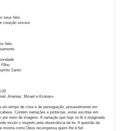
9
s seus fiéis
de coração sincero.
os fiéis,
rosamente
 bondade.
 Filho,
pírito Santo.
8-20
el, Ananias, Misael e Azarias»
ara um tempo de crise e de perseguição, provavelmente em
cabeus. Contém narrações e profecias, estas escritas em
do por meio de imagens. A narração que hoje se lê é imaginada
nde incutir o respeito pela observância da lei. A questão da
e mostra como Deus recompensa quem lhe é fiel.