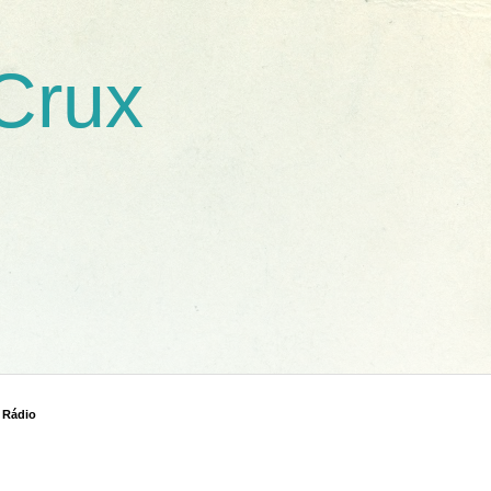
 Crux
 Rádio