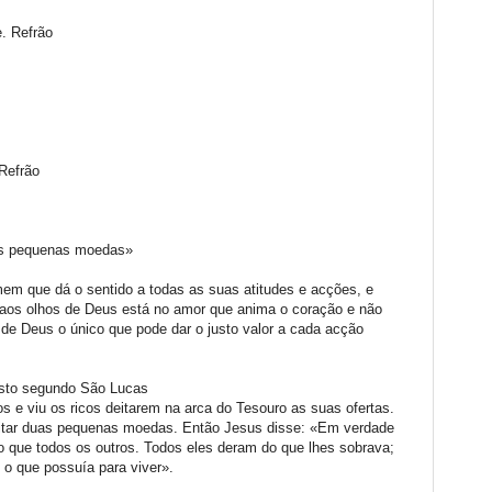
e. Refrão
 Refrão
uas pequenas moedas»
em que dá o sentido a todas as suas atitudes e acções, e
 aos olhos de Deus está no amor que anima o coração e não
r de Deus o único que pode dar o justo valor a cada acção
isto segundo São Lucas
s e viu os ricos deitarem na arca do Tesouro as suas ofertas.
itar duas pequenas moedas. Então Jesus disse: «Em verdade
o que todos os outros. Todos eles deram do que lhes sobrava;
o o que possuía para viver».