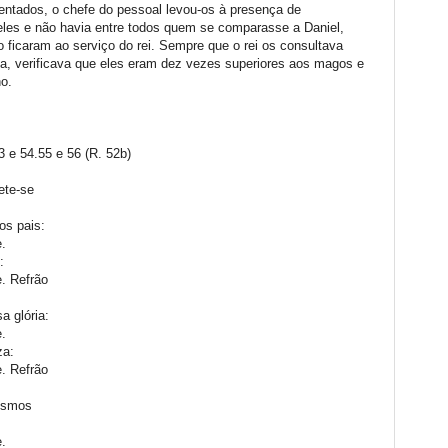
entados, o chefe do pessoal levou-os à presença de
les e não havia entre todos quem se comparasse a Daniel,
o ficaram ao serviço do rei. Sempre que o rei os consultava
ia, verificava que eles eram dez vezes superiores aos magos e
no.
 54.55 e 56 (R. 52b)
pete-se
sos pais:
e.
o:
e. Refrão
a glória:
e.
eza:
e. Refrão
bismos
e.