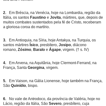
2.
Em Bréscia, na Venécia, hoje na Lombardia, região da
Itália, os santos
Faustino
e
Jovita
, mártires, que, depois de
muitos combates sustentados pela fé de Cristo, receberam
a gloriosa coroa do martírio.
3.
Em Antioquia, na Síria, hoje Antakya, na Turquia, os
santos mártires
Ísico
, presbítero,
Josipo
, diácono
romano,
Zósimo
,
Baralo
e
Ágape
, virgem. († s. IV)
4.
Em Arvena, na Aquitânia, hoje Clermont-Ferrand, na
França, Santa
Georgina
, virgem.
5.
Em Vaison, na Gália Lionense, hoje também na França,
São
Quinídio
, bispo.
6.
No vale de Antrodoco, da província de Valéria, hoje no
Lácio, região da Itália, São
Severo
, presbítero, cuja