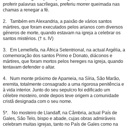
proferir palavras sacrílegas, preferiu morrer queimada nas
chamas a renegar a fé.
2. Também em Alexandria, a paixão de vários santos
mártires, que foram executados pelos arianos com diversos
géneros de morte, quando estavam na igreja a celebrar os
santos mistérios. († s. IV)
3. Em Lemellefa, na África Setentrional, na actual Argélia, a
comemoração dos santos Primo e Donato, diáconos e
mártires, que foram mortos pelos hereges na igreja, quando
tentavam defender o altar.
4. Num monte próximo de Apameia, na Síria, São Marão,
eremita, totalmente consagrado a uma rigorosa penitência e
à vida interior. Junto do seu sepulcro foi edificado um
célebre mosteiro, onde depois teve origem a comunidade
cristã designada com o seu nome.
5*. No mosteiro de Llandaff, na Câmbria, actual País de
Gales, São Telo, bispo e abade, cujas obras admiráveis
celebram muitas igrejas, tanto no País de Gales como na