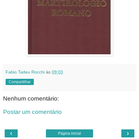
Fabio Tadeu Rocchi
às
09:03
Compartilhar
Nenhum comentário:
Postar um comentário
‹
›
Página inicial