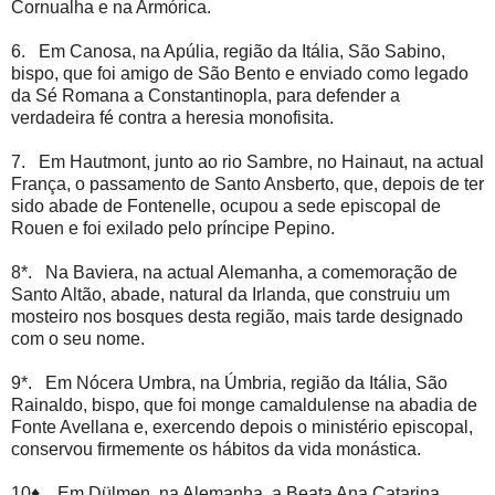
Cornualha e na Armórica.
6. Em Canosa, na Apúlia, região da Itália, São Sabino,
bispo, que foi amigo de São Bento e enviado como legado
da Sé Romana a Constantinopla, para defender a
verdadeira fé contra a heresia monofisita.
7. Em Hautmont, junto ao rio Sambre, no Hainaut, na actual
França, o passamento de Santo Ansberto, que, depois de ter
sido abade de Fontenelle, ocupou a sede episcopal de
Rouen e foi exilado pelo príncipe Pepino.
8*. Na Baviera, na actual Alemanha, a comemoração de
Santo Altão, abade, natural da Irlanda, que construiu um
mosteiro nos bosques desta região, mais tarde designado
com o seu nome.
9*. Em Nócera Umbra, na Úmbria, região da Itália, São
Rainaldo, bispo, que foi monge camaldulense na abadia de
Fonte Avellana e, exercendo depois o ministério episcopal,
conservou firmemente os hábitos da vida monástica.
10♦. Em Dülmen, na Alemanha, a Beata Ana Catarina