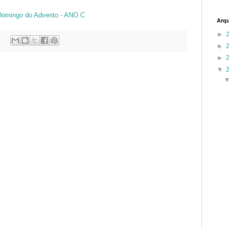
 Domingo do Advento - ANO C
Arqu
►
►
►
▼