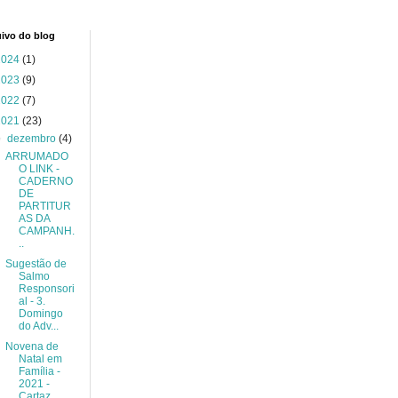
ivo do blog
2024
(1)
2023
(9)
2022
(7)
2021
(23)
▼
dezembro
(4)
ARRUMADO
O LINK -
CADERNO
DE
PARTITUR
AS DA
CAMPANH.
..
Sugestão de
Salmo
Responsori
al - 3.
Domingo
do Adv...
Novena de
Natal em
Família -
2021 -
Cartaz