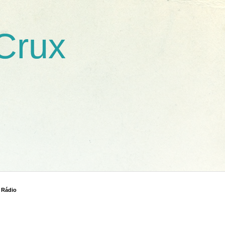
 Crux
 Rádio