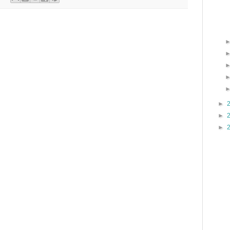
►
►
►