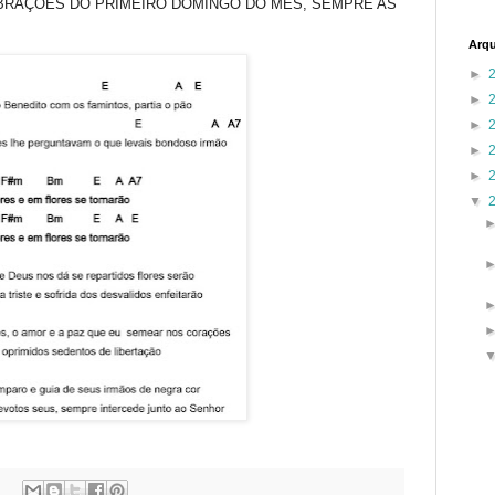
BRAÇÕES DO PRIMEIRO DOMINGO DO MÊS, SEMPRE AS
Arqu
►
►
►
►
►
▼