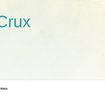
 Crux
 Rádio