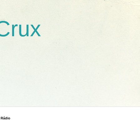
 Crux
 Rádio