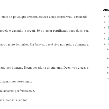
Arqu
 meio do povo, que cresceu, cresceu e nos transformou, ensinando-
►
►
►
 revela o caminho a seguir. Só no amor partilhando seus dons, sua
►
►
os o reino de irmãos. E a Palavra, que é viva nos guia, e alimenta a
▼
a terra aos homens. Deem-vos glória as criaturas, Deem-vos graças e
ndizemos por vosso amor.
 aclamamos por Vossa cruz.
is vida e sois Senhor.