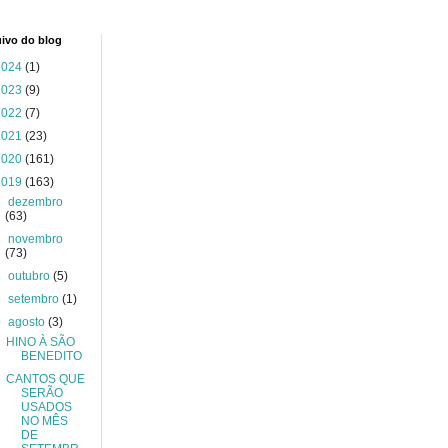
ivo do blog
2024
(1)
2023
(9)
2022
(7)
2021
(23)
2020
(161)
2019
(163)
►
dezembro
(63)
►
novembro
(73)
►
outubro
(5)
►
setembro
(1)
▼
agosto
(3)
HINO À SÃO
BENEDITO
CANTOS QUE
SERÃO
USADOS
NO MÊS
DE