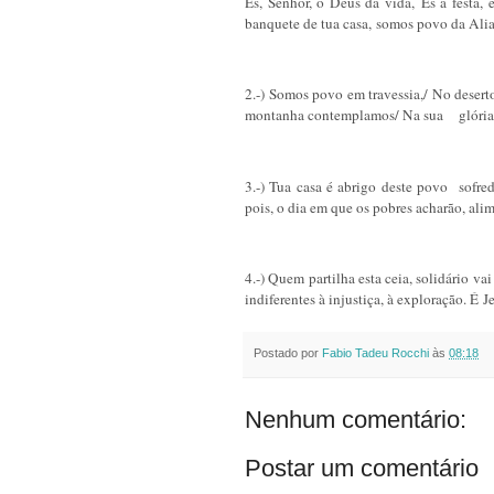
És, Senhor, o Deus da vida,
És a festa,
banquete de tua casa,
somos povo da Ali
2.-) Somos povo em travessia,/ No deserto
montanha contemplamos/ Na sua glória 
3.-) Tua casa é abrigo deste povo sofred
pois, o dia em que os pobres acharão, a
lim
4.-) Quem partilha esta ceia, solidário vai
indiferentes à injustiça, à exploração. É
Je
Postado por
Fabio Tadeu Rocchi
às
08:18
Nenhum comentário:
Postar um comentário