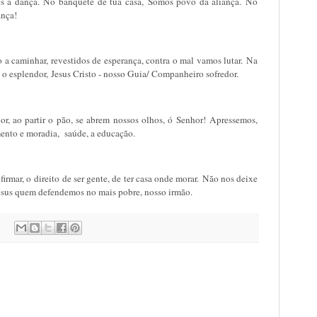
 és a dança.
No banquete de tua casa,
Somos povo da aliança.
No
ança!
 a caminhar, r
evestidos de esperança, contra o mal vamos lutar.
Na
o esplendor,
Jesus Cristo - nosso Guia/ Companheiro sofredor.
or, a
o partir o pão, se abrem nossos olhos, ó Senhor!
Apressemos,
ento e moradia, saúde, a educação.
 firmar, o
direito de ser gente, de ter casa onde morar.
Não nos deixe
sus quem defendemos no mais pobre, nosso irmão.