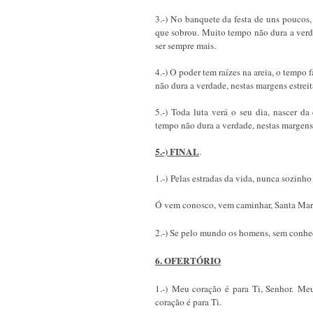
3.-) No banquete da festa de uns poucos,
que sobrou. Muito tempo não dura a verda
ser sempre mais.
4.-) O poder tem raízes na areia, o tempo 
não dura a verdade, nestas margens estreit
5.-) Toda luta verá o seu dia, nascer d
tempo não dura a verdade, nestas margens e
5.-) FINAL
.
1.-) Pelas estradas da vida, nunca sozinh
Ó vem conosco, vem caminhar, Santa Mar
2.-) Se pelo mundo os homens, sem conhec
6. OFERTÓRIO
1.-) Meu coração é para Ti, Senhor. Me
coração é para Ti.