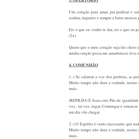
Um coração para amar, pra perdoar e sent
sonhar, inquieto e sempre a bater ansioso 
Eis o que eu venho te dar, eis o que eu 
(2x).
Quero que o meu coração seja tão cheio d
minha oração possa me amadurecer, leve-
4. COMUNHÃO
1.-) Se calarem a voz dos profetas, as pe
Muito tempo não dura a verdade, nestas m
mais.
(REFRÃO) É Jesus este Pão de igualdade,
voz , ter vez, lugar. Comungar é tornar-s
um dia vão chegar.
2.-) O Espírito é vento incessante que nad
Muito tempo não dura a verdade, nestas m
mais.