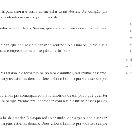
ir, para chorar e sorrir, ao me criar tu me destes. Um coração pra
por entender as coisas que tu disseste.
ponho no altar. Toma, Senhor, que ele é teu, meu coração não é meu.
e paz, que não se sinta capaz de sentir ódio ou rancor. Quero que a
me a compreender as consequências do amor.
►
►
dras falarão. Se fecharem os poucos caminhos, mil trilhas nascerão.
►
argens estreitas demais, Deus criou o infinito pra vida ser sempre
 viemos pra comungar, com a luta sofrida de um povo que quer, ter
e um perigo, viemos pra incomodar, com a fé e a união nossos passos
a há de prender. Ele sopra até no absurdo, que a gente não quer ver.
argens estreitas demais. Deus criou o infinito pra vida ser sempre