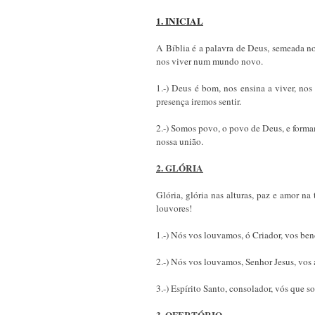
1. INICIAL
A Bíblia é a palavra de Deus, semeada no
nos viver num mundo novo.
1.-) Deus é bom, nos ensina a viver, nos
presença iremos sentir.
2.-) Somos povo, o povo de Deus, e formam
nossa união.
2. GLÓRIA
Glória, glória nas alturas, paz e amor n
louvores!
1.-) Nós vos louvamos, ó Criador, vos be
2.-) Nós vos louvamos, Senhor Jesus, vos
3.-) Espírito Santo, consolador, vós que so
3. OFERTÓRIO