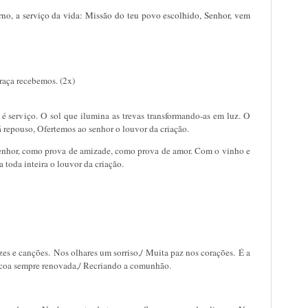
rno, a serviço da vida: Missão do teu povo escolhido, Senhor, vem
raça recebemos. (2x)
e é serviço. O sol que ilumina as trevas transformando-as em luz. O
dá repouso, Ofertemos ao senhor o louvor da criação.
 Senhor, como prova de amizade, como prova de amor. Com o vinho e
 toda inteira o louvor da criação.
uzes e canções.
Nos olhares um sorriso,/ Muita paz nos corações.
É a
coa sempre renovada,/ Recriando a comunhão.