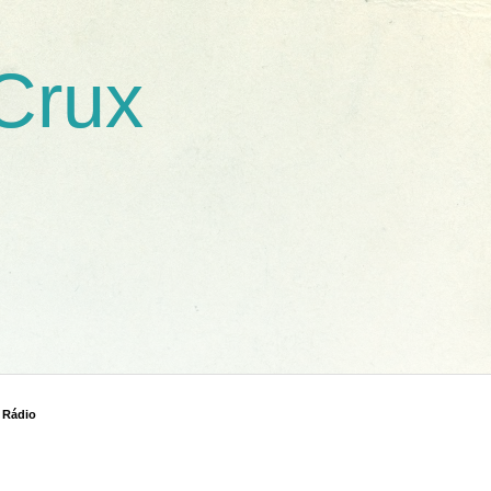
 Crux
 Rádio