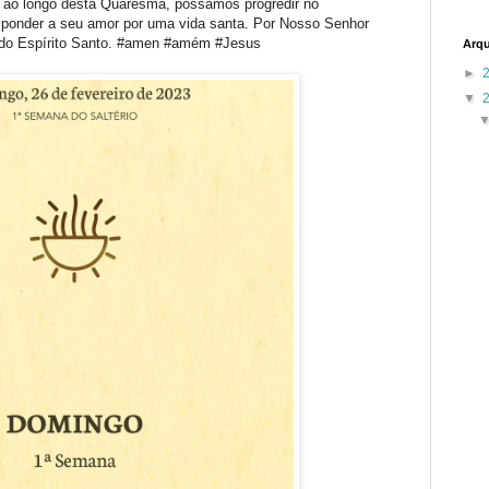
, ao longo desta Quaresma, possamos progredir no
sponder a seu amor por uma vida santa. Por Nosso Senhor
e do Espírito Santo. #amen #amém #Jesus
Arqu
►
▼