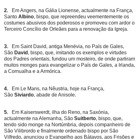
2.
Em Angers, na Gália Lionense, actualmente na França,
Santo
Albino
, bispo, que repreendeu veementemente os
costumes abusivos dos poderosos e promoveu com ardor o
Terceiro Concílio de Orleães para a renovação da Igreja.
3.
Em Saint David, antiga Menévia, no País de Gales,
São
David
, bispo, que, imitando os exemplos e virtudes
dos Padres orientais, fundou um mosteiro, de onde partiram
muitos monges para evangelizar o País de Gales, a Irlanda,
a Cornualha e a Armórica.
4.
Em Le Mans, na Nêustria, hoje na França,
São
Siviardo
, abade de Anisole.
5.
Em Kaiserswerdt, ilha do Reno, na Saxónia,
actualmente na Alemanha, São
Suitberto
, bispo, que,
tendo sido monge na Nortúmbria, depois companheiro de
São Vilibrordo e finalmente ordenado bispo por São
Vilfredo, anunciou o Evangelho aos Bátavos, aos Frisões e