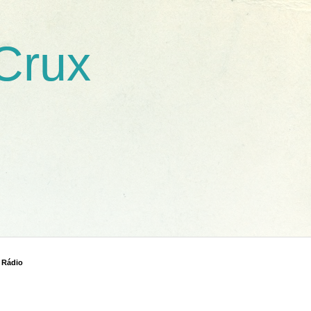
 Crux
 Rádio