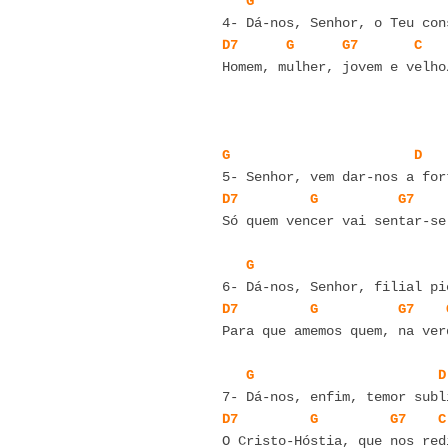
G
D7
G
G7
C
Homem, mulher, jovem e velho
G
D
5- Senhor, vem dar-nos a for
D7
G
G7
Só quem vencer vai sentar-se
G
6- Dá-nos, Senhor, filial pi
D7
G
G7
Para que amemos quem, na ver
G
D
D7
G
G7
C
O Cristo-Hóstia, que nos red