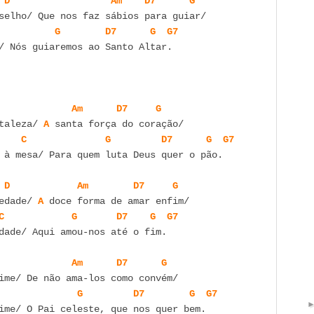
D
Am
D7
G
G
D7
G
G7
/ Nós guiaremos ao Santo Altar.

Am
D7
G
taleza/ 
A
C
G
D7
G
G7
 à mesa/ Para quem luta Deus quer o pão.

D
Am
D7
G
edade/ 
A
C
G
D7
G
G7
dade/ Aqui amou-nos até o fim.

Am
D7
G
G
D7
G
G7
ime/ O Pai celeste, que nos quer bem.