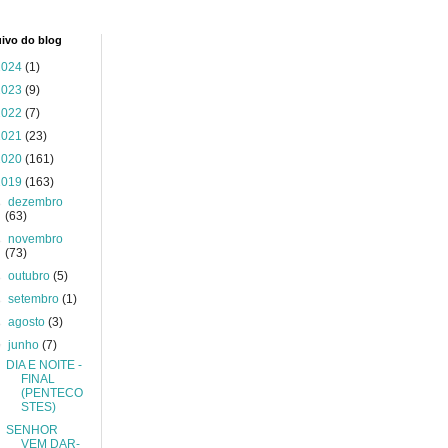
ivo do blog
2024
(1)
2023
(9)
2022
(7)
2021
(23)
2020
(161)
2019
(163)
►
dezembro
(63)
►
novembro
(73)
►
outubro
(5)
►
setembro
(1)
►
agosto
(3)
▼
junho
(7)
DIA E NOITE -
FINAL
(PENTECO
STES)
SENHOR
VEM DAR-