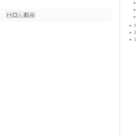
►
►
►