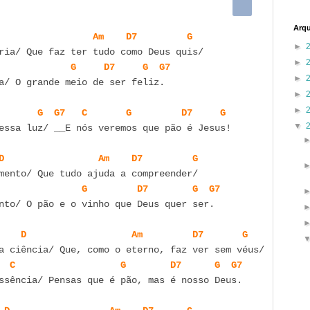
C
o
m
Arqu
Am
D7
G
►
►
G
D7
G
G7
►
a/ O grande meio de ser feliz.

►
►
G
G7
C
G
D7
G
▼
essa luz/ __E nós veremos que pão é Jesus!

D
Am
D7
G
G
D7
G
G7
nto/ O pão e o vinho que Deus quer ser.

D
Am
D7
G
C
G
D7
G
G7
ssência/ Pensas que é pão, mas é nosso Deus.
