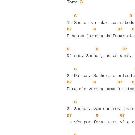
Tom:
G
G
D
D7
G
G7
C
E assim faremos da Eucaristi
C
G
D7
Dá-nos, Senhor, esses dons, 
G
D7
G
G7
C
Para nós vermos como é alime
G
D7
G
G7
Tu vês por fora, Deus vê a e