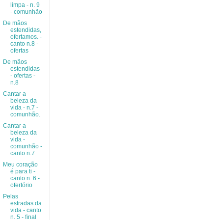
limpa - n. 9
- comunhão
De mãos
estendidas,
ofertamos. -
canto n.8 -
ofertas
De mãos
estendidas
- ofertas -
n.8
Cantar a
beleza da
vida - n.7 -
comunhão.
Cantar a
beleza da
vida -
comunhão -
canto n.7
Meu coração
é para ti -
canto n. 6 -
ofertório
Pelas
estradas da
vida - canto
n. 5 - final