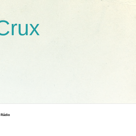
 Crux
 Rádio