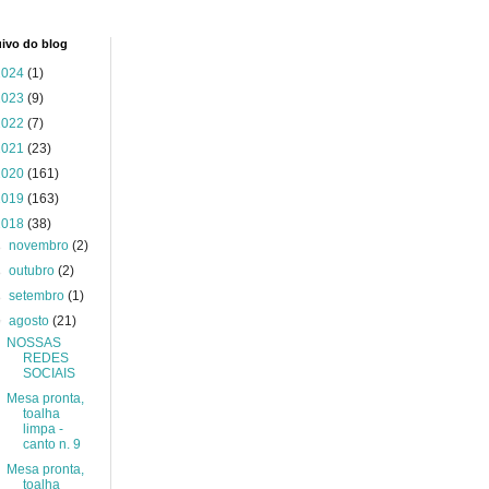
ivo do blog
2024
(1)
2023
(9)
2022
(7)
2021
(23)
2020
(161)
2019
(163)
2018
(38)
►
novembro
(2)
►
outubro
(2)
►
setembro
(1)
▼
agosto
(21)
NOSSAS
REDES
SOCIAIS
Mesa pronta,
toalha
limpa -
canto n. 9
Mesa pronta,
toalha