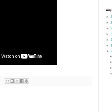
Arqu
►
►
►
►
►
►
▼