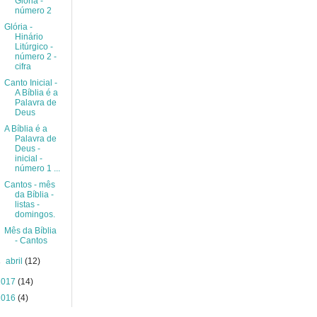
Glória -
número 2
Glória -
Hinário
Litúrgico -
número 2 -
cifra
Canto Inicial -
A Bíblia é a
Palavra de
Deus
A Bíblia é a
Palavra de
Deus -
inicial -
número 1 ...
Cantos - mês
da Bíblia -
listas -
domingos.
Mês da Bíblia
- Cantos
►
abril
(12)
2017
(14)
2016
(4)