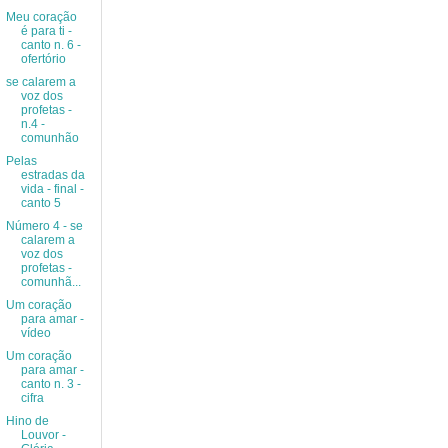
Meu coração
é para ti -
canto n. 6 -
ofertório
se calarem a
voz dos
profetas -
n.4 -
comunhão
Pelas
estradas da
vida - final -
canto 5
Número 4 - se
calarem a
voz dos
profetas -
comunhã...
Um coração
para amar -
vídeo
Um coração
para amar -
canto n. 3 -
cifra
Hino de
Louvor -