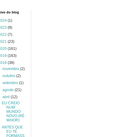
ivo do blog
2024
(1)
2023
(9)
2022
(7)
2021
(23)
2020
(161)
2019
(163)
2018
(38)
►
novembro
(2)
►
outubro
(2)
►
setembro
(1)
►
agosto
(21)
▼
abril
(12)
EU CREIO
NUM
MUNDO
NOVO (RÉ
MAIOR)
ANTES QUE
EU TE
FORMASS