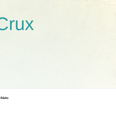
 Crux
 Rádio