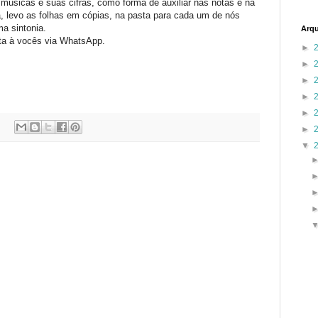
 músicas e suas cifras, como forma de auxiliar nas notas e na
, levo as folhas em cópias, na pasta para cada um de nós
a sintonia.
Arqu
a à vocês via WhatsApp.
►
►
►
►
►
►
▼