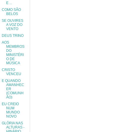
E ...
COMO SÃO
BELOS
SE OUVIRES
A VOZ DO
VENTO
DEUS TRINO
AOS
MEMBROS
DO
MINISTÉRI
O DE
MÚSICA
CRISTO
VENCEU
E QUANDO
AMANHEC
ER
(COMUNH
ÃO)
EU CREIO
NUM
MUNDO
NOVO
GLÓRIA NAS
ALTURAS -
HINÁRIO